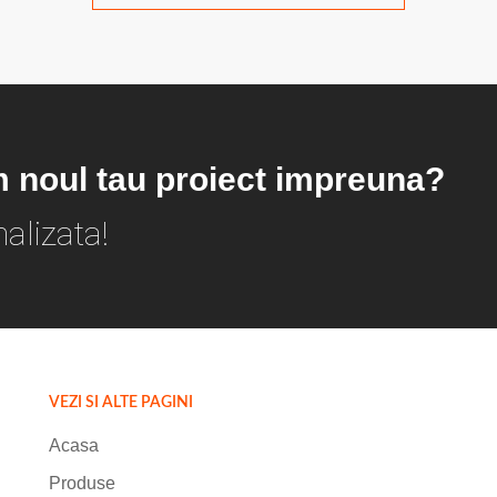
m noul tau proiect impreuna?
alizata!
VEZI SI ALTE PAGINI
Acasa
Produse