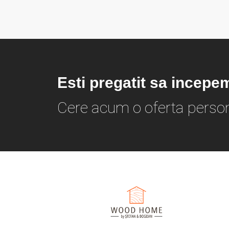
Esti pregatit sa incepe
Cere acum o oferta person